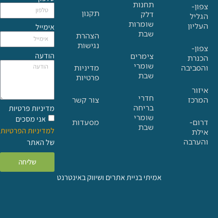
תחנות
תקנון
דלק
שומרות
אימייל
שבת
הצהרת
נגישות
הודעה
צימרים
שומרי
בה
מדיניות
שבת
פרטיות
חדרי
צור קשר
בריחה
מדיניות פרטיות
שומרי
אני מסכים
מסעדות
שבת
למדיניות הפרטיות
ה
של האתר
שליחה
אמיתי בניית אתרים ושיווק באינטרנט