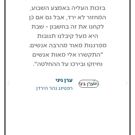
בזכות העליה באמצע השבוע,
"הדבר הרא
המחזור לא ירד, אבל גם אם כן
שנכנסתי
לקחנו את זה בחשבון - שבת
בשבת, כל
היא מעל קיבלנו תגובות
מפסיק כסף
מפרגנות מאוד מהרבה אנשים.
זה קרה
"התקשרו אלי מאות אנשים
שהפארק ה
וחיזקו ובירכו על ההחלטה".
מבקרים היי
גדולים של
ערן גיגי
שאין
רפטינג נהר הירדן