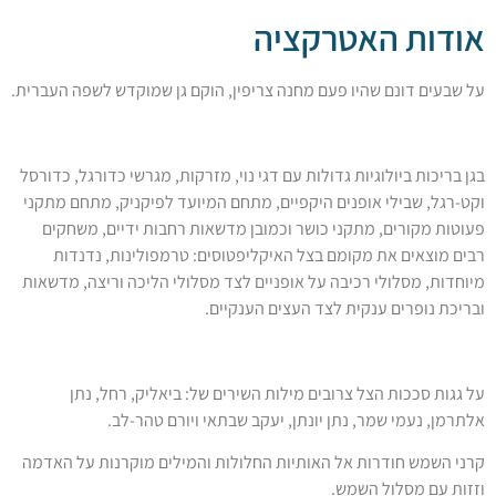
ת האטרקציה
 דונם שהיו פעם מחנה צריפין, הוקם גן שמוקדש לשפה העברית.
ות ביולוגיות גדולות עם דגי נוי, מזרקות, מגרשי כדורגל, כדורסל
 שבילי אופנים היקפיים, מתחם המיועד לפיקניק, מתחם מתקני
קורים, מתקני כושר וכמובן מדשאות רחבות ידיים, משחקים
אים את מקומם בצל האיקליפטוסים: טרמפולינות, נדנדות
 מסלולי רכיבה על אופניים לצד מסלולי הליכה וריצה, מדשאות
ופרים ענקית לצד העצים הענקיים. ​
 סככות הצל צרובים מילות השירים של: ביאליק, רחל, נתן
נעמי שמר, נתן יונתן, יעקב שבתאי ויורם טהר-לב.
מש חודרות אל האותיות החלולות והמילים מוקרנות על האדמה
ם מסלול השמש.