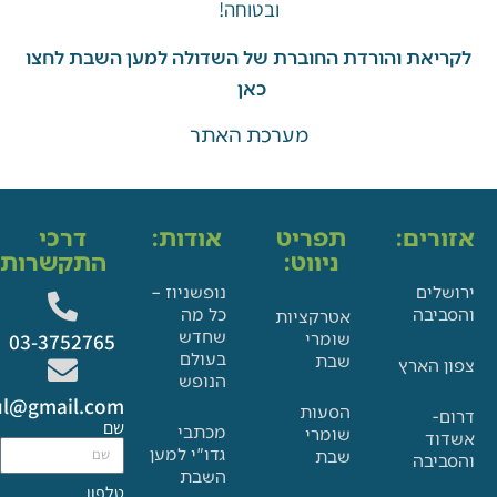
ובטוחה!
את והורדת החוברת של השדולה למען השבת לחצו
כאן
מערכת האתר
ים:
תפריט
אודות:
דרכי
ניווט:
התקשרות:
ם
נופשניוז –
בה
כל מה
אטרקציות
שחדש
שומרי
03-3752765
בעולם
שבת
הארץ
הנופש
Glat.tiul@gmail.com
הסעות
שם
מכתבי
שומרי
גדו"י למען
שבת
בה
השבת
טלפון