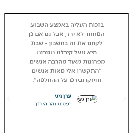
בזכות העליה באמצע השבוע,
"הדבר הרא
המחזור לא ירד, אבל גם אם כן
שנכנסתי
לקחנו את זה בחשבון - שבת
בשבת, כל
היא מעל קיבלנו תגובות
מפסיק כסף
מפרגנות מאוד מהרבה אנשים.
זה קרה
"התקשרו אלי מאות אנשים
שהפארק ה
וחיזקו ובירכו על ההחלטה".
מבקרים היי
גדולים של
ערן גיגי
שאין
רפטינג נהר הירדן