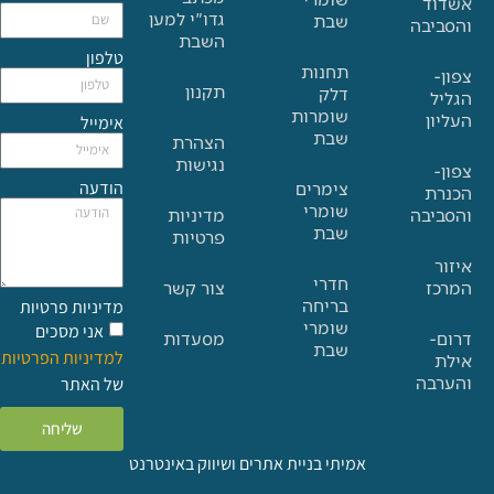
גדו"י למען
שבת
בה
השבת
טלפון
תחנות
תקנון
דלק
שומרות
אימייל
שבת
הצהרת
נגישות
הודעה
צימרים
שומרי
בה
מדיניות
שבת
פרטיות
חדרי
צור קשר
בריחה
מדיניות פרטיות
שומרי
אני מסכים
מסעדות
שבת
למדיניות הפרטיות
ה
של האתר
שליחה
אמיתי בניית אתרים ושיווק באינטרנט