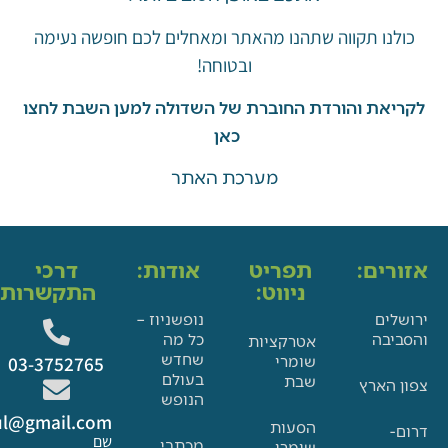
ו תקווה שתהנו מהאתר ומאחלים לכם חופשה נעימה
ובטוחה!
את והורדת החוברת של השדולה למען השבת לחצו
כאן
מערכת האתר
ים:
תפריט
אודות:
דרכי
ניווט:
התקשרות:
ם
נופשניוז –
בה
כל מה
אטרקציות
שחדש
שומרי
03-3752765
בעולם
שבת
הארץ
הנופש
Glat.tiul@gmail.com
הסעות
שם
מכתבי
שומרי