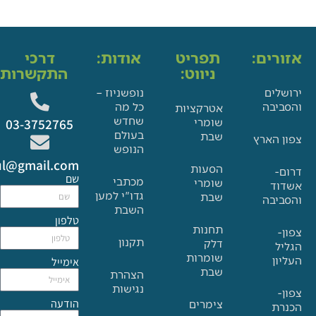
ים:
תפריט
אודות:
דרכי
ניווט:
התקשרות:
ם
נופשניוז –
בה
כל מה
אטרקציות
שחדש
שומרי
03-3752765
בעולם
שבת
הארץ
הנופש
Glat.tiul@gmail.com
הסעות
שם
מכתבי
שומרי
גדו"י למען
שבת
בה
השבת
טלפון
תחנות
תקנון
דלק
שומרות
אימייל
שבת
הצהרת
נגישות
הודעה
צימרים