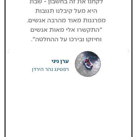
לקחנו את זה בחשבון - שבת
בשבת, כל
היא מעל קיבלנו תגובות
מפסיק כסף
מפרגנות מאוד מהרבה אנשים.
זה קרה
"התקשרו אלי מאות אנשים
שהפארק ה
וחיזקו ובירכו על ההחלטה".
מבקרים היי
גדולים של
שאין
ערן גיגי
רפטינג נהר הירדן