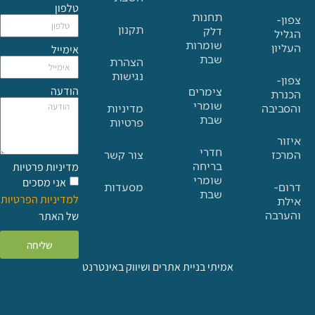
טלפון
תחנות
תקנון
דלק
שומרות
אימייל
שבת
הצהרת
נגישות
הודעה
צימרים
שומרי
בה
מדיניות
שבת
פרטיות
חדרי
צור קשר
בריחה
מדיניות פרטיות
שומרי
אני מסכים
מסעדות
שבת
למדיניות הפרטיות
ה
של האתר
שליחה
אמיתי בניית אתרים ושיווק באינטרנט