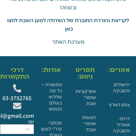
ובטוחה!
את והורדת החוברת של השדולה למען השבת לחצו
כאן
מערכת האתר
ים:
תפריט
אודות:
דרכי
ניווט:
התקשרות:
ם
נופשניוז –
בה
כל מה
אטרקציות
שחדש
שומרי
03-3752765
בעולם
שבת
הארץ
הנופש
Glat.tiul@gmail.com
הסעות
שם
מכתבי
שומרי
גדו"י למען
שבת
בה
השבת