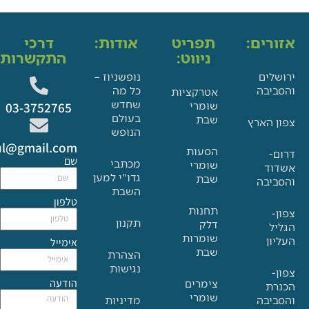
ים:
תפריט
אודות:
דרכי
ניווט:
התקשרות:
ם
נופשניוז –
בה
כל מה
אטרקציות
שחדש
שומרי
03-3752765
בעולם
שבת
הארץ
הנופש
Glat.tiul@gmail.com
הסעות
שם
מכתבי
שומרי
גדו"י למען
שבת
בה
השבת
טלפון
תחנות
תקנון
דלק
שומרות
אימייל
שבת
הצהרת
נגישות
הודעה
צימרים
שומרי
בה
מדיניות