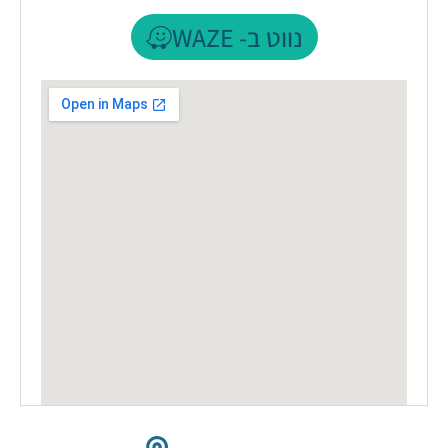
נווט ב- WAZE