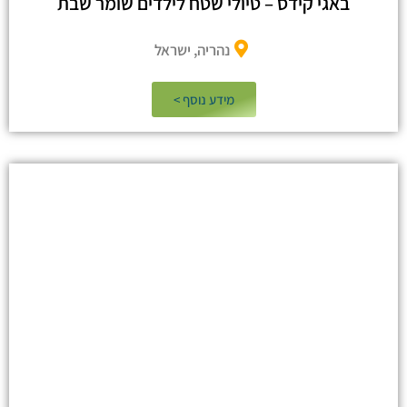
באגי קידס – טיולי שטח לילדים שומר שבת
נהריה, ישראל
מידע נוסף >​