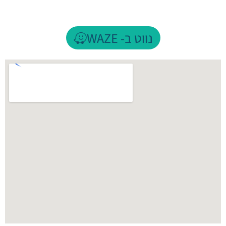
נווט ב- WAZE