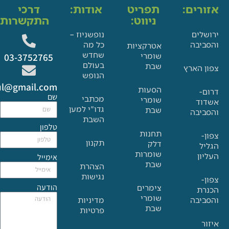
ים:
תפריט
אודות:
דרכי
ניווט:
התקשרות:
ם
נופשניוז –
בה
כל מה
אטרקציות
שחדש
שומרי
03-3752765
בעולם
שבת
הארץ
הנופש
Glat.tiul@gmail.com
הסעות
שם
מכתבי
שומרי
גדו"י למען
שבת
בה
השבת
טלפון
תחנות
תקנון
דלק
שומרות
אימייל
שבת
הצהרת
נגישות
הודעה
צימרים
שומרי
בה
מדיניות
שבת
פרטיות