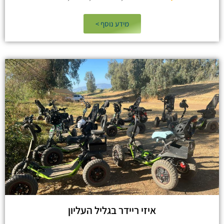
מידע נוסף >​
איזי ריידר בגליל העליון