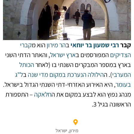
בי שמעון בר יוחאי
ב
הר מירון
הוא מ
קברי
ים
המפורסמים ב
ארץ ישראל
, והאתר הדתי השני
במספר המבקרים השנתי בו (לאחר
הכותל
י
). ה
הילולה
הנערכת במקום מדי שנה
ב
ל"ג
, היא האירוע האזרחי-דתי השנתי הגדול בישראל.
פוץ הוא לבצע במקום את ה
חלאקה
– התספורת
 בגיל 3.
מירון, ישראל