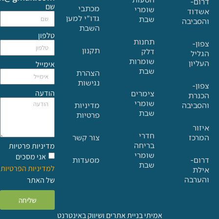
שם
מכתבי
שומרי
גדו"י למען
שבת
בה
השבת
טלפון
תחנות
תקנון
דלק
שומרות
אימייל
שבת
הצהרת
נגישות
הודעה
צימרים
שומרי
בה
מדיניות
שבת
פרטיות
חדרי
צור קשר
בריחה
מדיניות פרטיות
שומרי
אני מסכים
מסעדות
שבת
למדיניות הפרטיות
ה
של האתר
שליחה
אמיתי בניית אתרים ושיווק באינטרנט