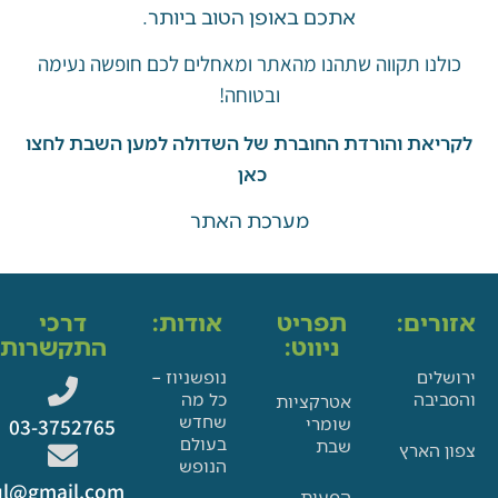
אתכם באופן הטוב ביותר.
ו תקווה שתהנו מהאתר ומאחלים לכם חופשה נעימה
ובטוחה!
את והורדת החוברת של השדולה למען השבת לחצו
כאן
מערכת האתר
ים:
תפריט
אודות:
דרכי
ניווט:
התקשרות:
ם
נופשניוז –
בה
כל מה
אטרקציות
שחדש
שומרי
03-3752765
בעולם
שבת
הארץ
הנופש
Glat.tiul@gmail.com
הסעות