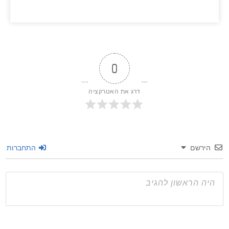
מידע נוסף >>
0
דרג את האטרקציה
שם
התחברות