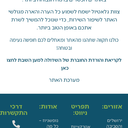
 גלאטיול ישמח לשמוע כל הערה והארה מגולשי
ר לשיפור השירות, כדי שנוכל להמשיך לשרת
אתכם באופן הטוב ביותר.
ו תקווה שתהנו מהאתר ומאחלים לכם חופשה נעימה
ובטוחה!
את והורדת החוברת של השדולה למען השבת לחצו
כאן
מערכת האתר
ים:
תפריט
אודות:
דרכי
ניווט:
התקשרות:
ם
נופשניוז –
בה
כל מה
אטרקציות