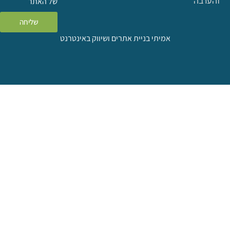
ה
של האתר
שליחה
אמיתי בניית אתרים ושיווק באינטרנט