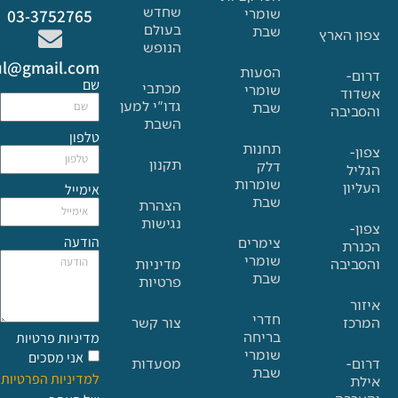
שחדש
שומרי
03-3752765
בעולם
שבת
הארץ
הנופש
Glat.tiul@gmail.com
הסעות
שם
מכתבי
שומרי
גדו"י למען
שבת
בה
השבת
טלפון
תחנות
תקנון
דלק
שומרות
אימייל
שבת
הצהרת
נגישות
הודעה
צימרים
שומרי
בה
מדיניות
שבת
פרטיות
חדרי
צור קשר
בריחה
מדיניות פרטיות
שומרי
אני מסכים
מסעדות
שבת
למדיניות הפרטיות