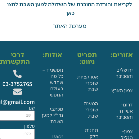
את והורדת החוברת של השדולה למען השבת לחצו
כאן
מערכת האתר
ים:
תפריט
אודות:
דרכי
ניווט:
התקשרות:
ם
נופשניוז –
בה
כל מה
אטרקציות
שחדש
שומרי
03-3752765
בעולם
שבת
הארץ
הנופש
Glat.tiul@gmail.com
הסעות
שם
מכתבי
שומרי
גדו"י למען
שבת
בה
השבת
טלפון
תחנות
תקנון
דלק