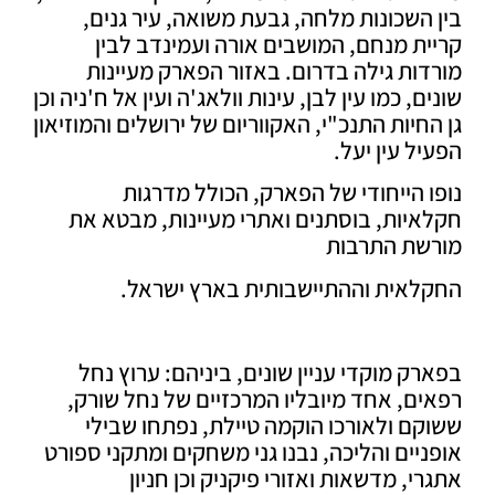
השכונות מלחה, גבעת משואה, עיר גנים,
ת מנחם, המושבים אורה ועמינדב לבין
ות גילה בדרום. באזור הפארק מעיינות
ם, כמו עין לבן, עינות וולאג'ה ועין אל ח'ניה וכן
חיות התנכ"י, האקווריום של ירושלים והמוזיאון
ל עין יעל.
 הייחודי של הפארק, הכולל מדרגות
יות, בוסתנים ואתרי מעיינות, מבטא את
שת התרבות
לאית וההתיישבותית בארץ ישראל.
ק מוקדי עניין שונים, ביניהם: ערוץ נחל
ם, אחד מיובליו המרכזיים של נחל שורק,
ם ולאורכו הוקמה טיילת, נפתחו שבילי
יים והליכה, נבנו גני משחקים ומתקני ספורט
י, מדשאות ואזורי פיקניק וכן חניון